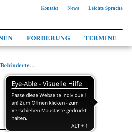
Kontakt
News
Leichte Sprache
NNEN
FÖRDERUNG
TERMINE
Behindertensportverein Worms e.V.